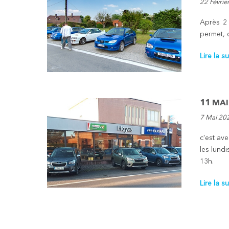
22 Févrie
Après 2 
permet, c
Lire la su
11 MAI
7 Mai 20
c'est av
les lund
13h.
Lire la su