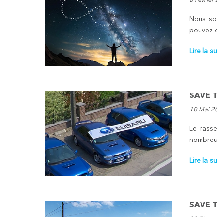
6 Février
Nous som
pouvez c
Lire la su
SAVE T
10 Mai 2
Le rasse
nombreux
Lire la su
SAVE T