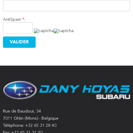
AntiSpam
*
:
Rue de Baudour, 34
7011 Ghlin (Mons) - Belgique
Téléphone: +32 65 31 28 40
Fax: +32 65 31 31 40