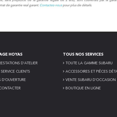
, sans préjudice de la garantie légale de 2 ans), sont couvertes par la garan
at de garantie real garant.
Contactez-nous
pour plus de détails.
AGE HOYAS
TOUS NOS SERVICES
ESTATIONS D'ATELIER
TOUTE LA GAMME SUBARU
SERVICE CLIENTS
ACCESSOIRES ET PIÈCES DÉ
S D’OUVERTURE
VENTE SUBARU D’OCCASION
CONTACTER
BOUTIQUE EN LIGNE