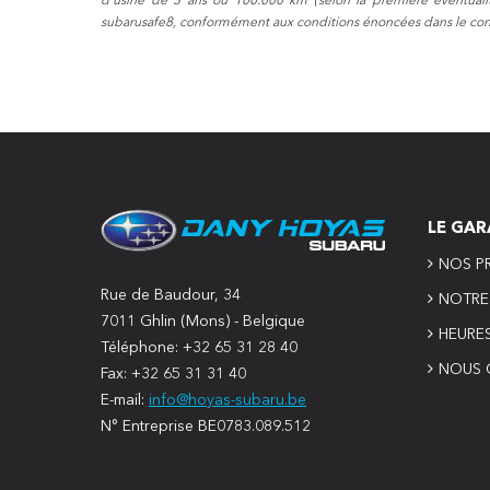
d'usine de 3 ans ou 100.000 km (selon la première éventualité
subarusafe8, conformément aux conditions énoncées dans le contr
LE GAR
NOS PR
Rue de Baudour, 34
NOTRE 
7011 Ghlin (Mons) - Belgique
HEURE
Téléphone: +32 65 31 28 40
NOUS 
Fax: +32 65 31 31 40
E-mail:
info@hoyas-subaru.be
N° Entreprise BE0783.089.512