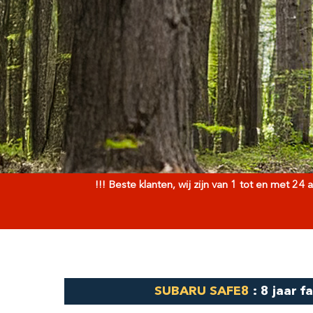
SUBARU
Forester
De Forester maakt van elke reis een o
ervaring voor iedereen, ongeacht d
ONTDEK DE AUTO
ZOEK NAAR 
!!! Beste klanten, wij zijn van 1 tot en met 2
SUBARU SAFE8
: 8 jaar 