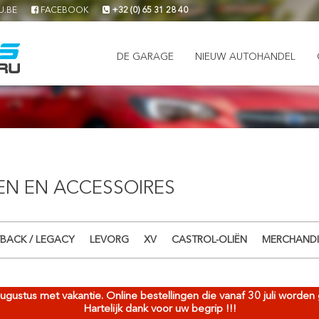
U.BE
FACEBOOK
+32 (0) 65 31 28 40
DE GARAGE
NIEUW AUTOHANDEL
N EN ACCESSOIRES
BACK / LEGACY
LEVORG
XV
CASTROL-OLIËN
MERCHANDI
4 augustus met vakantie. Online bestellingen die vanaf 30 juli worde
Hartelijk dank voor uw begrip !!!