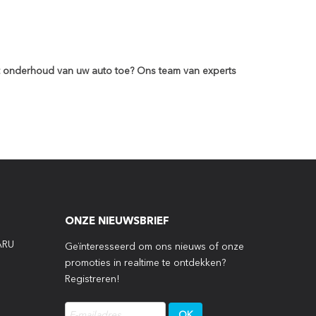
t onderhoud van uw auto toe? Ons team van experts
ONZE NIEUWSBRIEF
ARU
Geïnteresseerd om ons nieuws of onze
promoties in realtime te ontdekken?
Registreren!
P