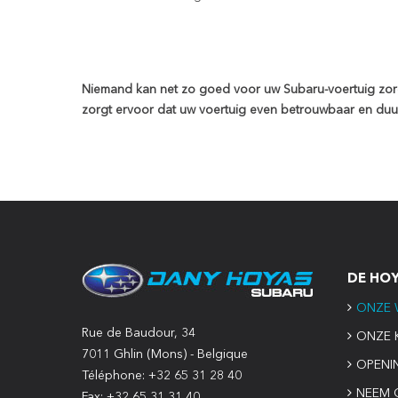
Niemand kan net zo goed voor uw Subaru-voertuig zor
zorgt ervoor dat uw voertuig even betrouwbaar en duu
DE HO
ONZE 
Rue de Baudour, 34
ONZE 
7011 Ghlin (Mons) - Belgique
OPENI
Téléphone: +32 65 31 28 40
NEEM 
Fax: +32 65 31 31 40