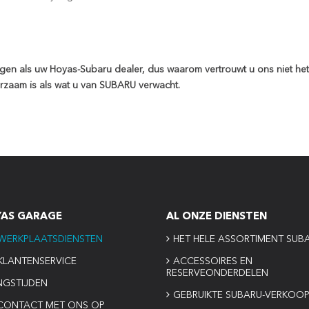
gen als uw Hoyas-Subaru dealer, dus waarom vertrouwt u ons niet he
rzaam is als wat u van SUBARU verwacht.
YAS GARAGE
AL ONZE DIENSTEN
WERKPLAATSDIENSTEN
HET HELE ASSORTIMENT SUB
KLANTENSERVICE
ACCESSOIRES EN
RESERVEONDERDELEN
NGSTIJDEN
GEBRUIKTE SUBARU-VERKOO
CONTACT MET ONS OP