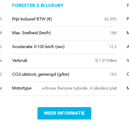
FORESTER 2.0I LUXURY
5
Prijs Inclusief BTW (€)
42.995
P
8
Max. Snelheid (km/h)
188
M
.2
Acceleratie 0-100 km/h (sec)
12.2
A
km
Verbruik
8,1 l/100km
V
3
CO2-uitstoot, gemengd (g/km)
183
C
at
Motortype
e-Boxer Benzine hybride, 4 cilinders plat
M
MEER INFORMATIE