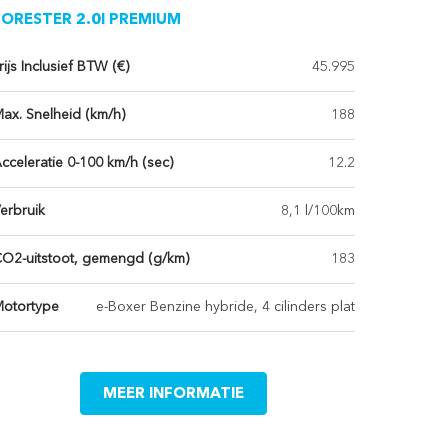
FORESTER 2.0I PREMIUM
rijs Inclusief BTW (€)
45.995
ax. Snelheid (km/h)
188
cceleratie 0-100 km/h (sec)
12.2
erbruik
8,1 l/100km
O2-uitstoot, gemengd (g/km)
183
otortype
e-Boxer Benzine hybride, 4 cilinders plat
MEER INFORMATIE