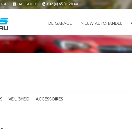
U.BE
FACEBOOK
+32 (0) 65 31 28 40
DE GARAGE
NIEUW AUTOHANDEL
S
VEILIGHEID
ACCESSOIRES
..