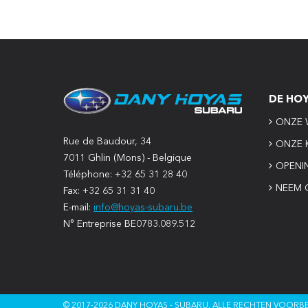
DE HO
ONZE 
Rue de Baudour, 34
ONZE 
7011 Ghlin (Mons) - Belgique
OPENI
Téléphone: +32 65 31 28 40
NEEM 
Fax: +32 65 31 31 40
E-mail:
info@hoyas-subaru.be
N° Entreprise BE0783.089.512
© 2017-2026 DANY HOYAS - SUBARU. ALLE RECHTEN VOOR