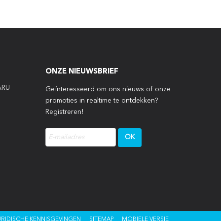
ONZE NIEUWSBRIEF
ARU
Geïnteresseerd om ons nieuws of onze
promoties in realtime te ontdekken?
Registreren!
P
URIDISCHE KENNISGEVINGEN
SITEMAP
MOBIELE VERSIE