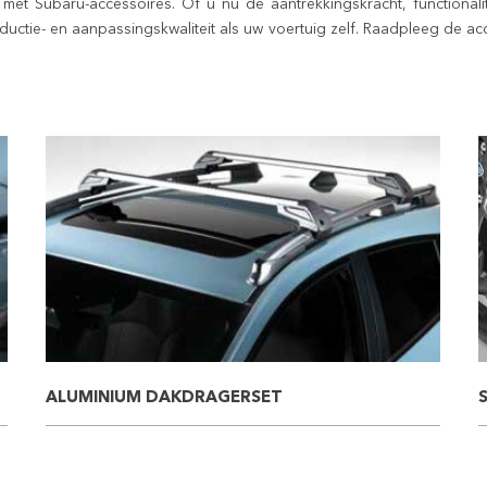
 met Subaru-accessoires. Of u nu de aantrekkingskracht, functionali
uctie- en aanpassingskwaliteit als uw voertuig zelf. Raadpleeg de a
ALUMINIUM DAKDRAGERSET