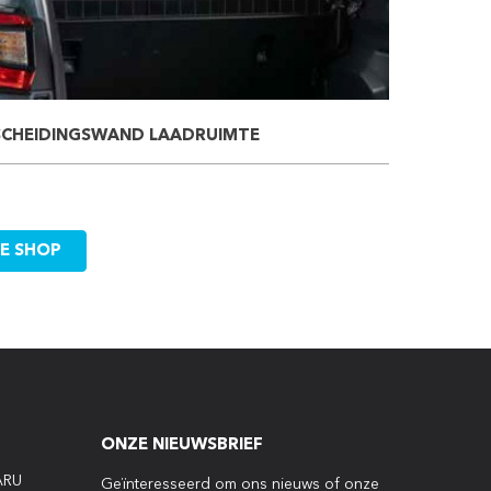
SCHEIDINGSWAND LAADRUIMTE
DE SHOP
ONZE NIEUWSBRIEF
ARU
Geïnteresseerd om ons nieuws of onze