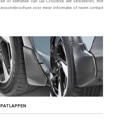
teit of esthetiek van uw
Crosstrek
wilt verbeteren, met
ccessoirebrochure voor meer informatie of neem contact
SPATLAPPEN