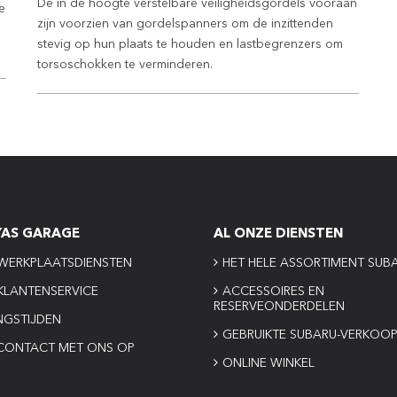
De in de hoogte verstelbare veiligheidsgordels vooraan
e
zijn voorzien van gordelspanners om de inzittenden
stevig op hun plaats te houden en lastbegrenzers om
torsoschokken te verminderen.
YAS GARAGE
AL ONZE DIENSTEN
WERKPLAATSDIENSTEN
HET HELE ASSORTIMENT SUB
KLANTENSERVICE
ACCESSOIRES EN
RESERVEONDERDELEN
NGSTIJDEN
GEBRUIKTE SUBARU-VERKOO
CONTACT MET ONS OP
ONLINE WINKEL