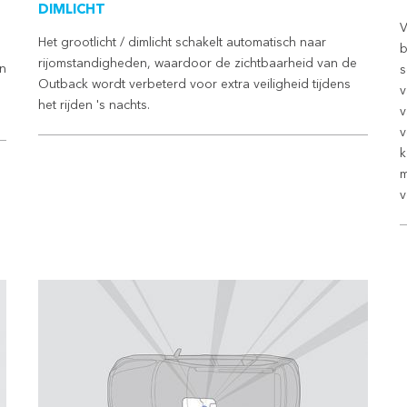
DIMLICHT
V
Het grootlicht / dimlicht schakelt automatisch naar
b
rijomstandigheden, waardoor de zichtbaarheid van de
an
s
Outback wordt verbeterd voor extra veiligheid tijdens
v
het rijden 's nachts.
v
v
k
m
v