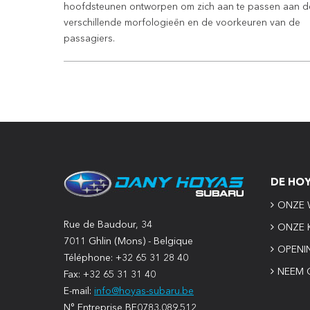
hoofdsteunen ontworpen om zich aan te passen aan d
verschillende morfologieën en de voorkeuren van de
passagiers.
DE HO
ONZE 
Rue de Baudour, 34
ONZE 
7011 Ghlin (Mons) - Belgique
OPENI
Téléphone: +32 65 31 28 40
NEEM 
Fax: +32 65 31 31 40
E-mail:
info@hoyas-subaru.be
N° Entreprise BE0783.089.512