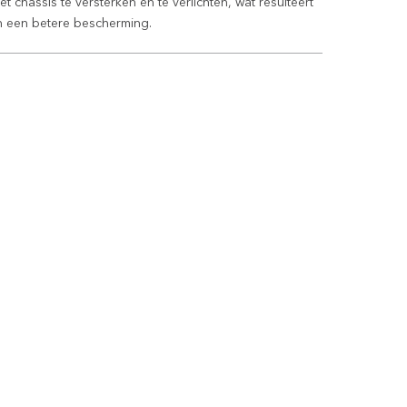
et chassis te versterken en te verlichten, wat resulteert
n een betere bescherming.