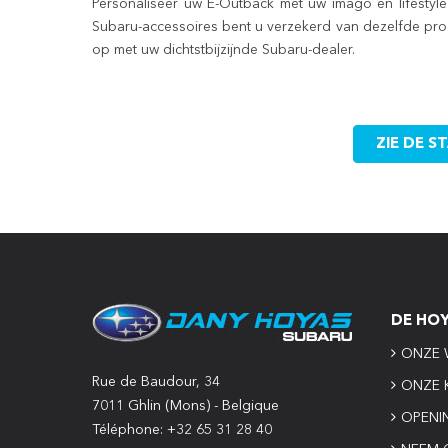
Personaliseer uw E-Outback met uw imago en lifestyle 
Subaru-accessoires bent u verzekerd van dezelfde prod
op met uw dichtstbijzijnde Subaru-dealer.
ZIE DE 
DE HO
ONZE 
Rue de Baudour, 34
ONZE 
7011 Ghlin (Mons) - Belgique
OPENI
Téléphone: +32 65 31 28 40