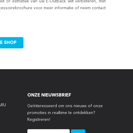
eit of esthetiek van uw E-Outback wilt verbeteren, met
ccessoirebrochure voor meer informatie of neem contact
DE SHOP
ONZE NIEUWSBRIEF
ARU
Geïnteresseerd om ons nieuws of onze
promoties in realtime te ontdekken?
Registreren!
P