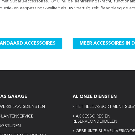
met Subaru-accessoires. Of u nu de aantrekkingskracht, functionalit
uctie- en aanpassingskwaliteit als uw voertuig zelf. Raadpleeg de a
STANDAARD ACCESSOIRES
MEER ACCESSOIRES IN 
YAS GARAGE
AL ONZE DIENSTEN
WERKPLAATSDIENSTEN
HET HELE ASSORTIMENT SUB
KLANTENSERVICE
ACCESSOIRES EN
RESERVEONDERDELEN
NGSTIJDEN
GEBRUIKTE SUBARU-VERKOO